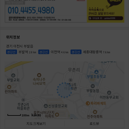
위치정보
경기 이천시 부발읍
부발역
이천역
세종대왕릉역
경강선
경강선
경강선
2.8 ㎞
4.6 ㎞
7.6 ㎞
100m
지도크게보기
로드뷰