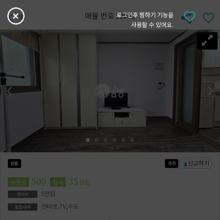
매물 번호 12002
로그인후 찜하기 기능을
뒤로
사용할 수 있어요.
신고하기
원룸
추천
500
35
보증금
월세
만원
5만원
관리비
인터넷,TV,수도
포함내역