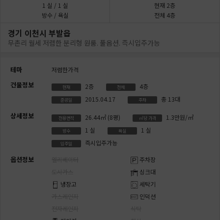
1
실
/ 1
실
현재 2층
방수 / 욕실
전체 4층
경기 이천시 부발읍
무촌리 월세 저렴한 분리형 원룸. 풀옵션. 즉시입주가능
테마
저렴한가격
건물정보
2층
4층
현재
전체
2015.04.17
총 13대
준공일
주차
상세정보
26.44㎡
(8평)
1.3만원/㎡
전용면적
㎡당 가격
1
실
1
실
방수
욕실
즉시입주가능
입주일
옵션정보
엘리베이터
주차장
도시가스
싱크대
냉장고
세탁기
가스레인지
인덕션
전자레인지
식탁