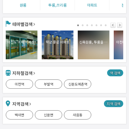
원룸
투룸,쓰리룸
아파트
분양
테마별검색
이천도 이제 역세권!!
학군 좋은 아파트
신축원룸, 투룸을 한눈에!
이천아파
지하철검색
역 검색
이천역
부발역
신둔도예촌역
지역검색
지역 검색
백사면
신둔면
사음동