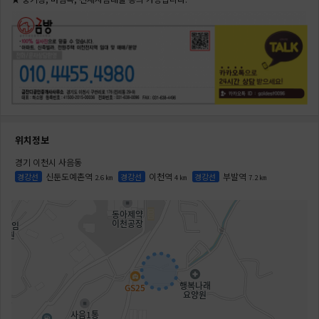
위치정보
경기 이천시 사음동
신둔도예촌역
이천역
부발역
경강선
경강선
경강선
2.6 ㎞
4 ㎞
7.2 ㎞