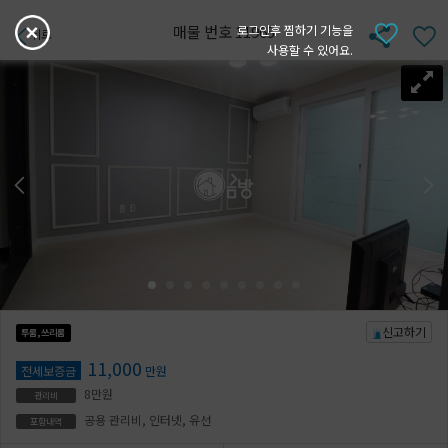
매물 번호 11965
로그인후 찜하기 기능을
뒤로
사용할 수 있어요.
신고하기
투룸,쓰리룸
11,000
전세보증금
만원
8만원
관리비
공용 관리비, 인터넷, 유선
포함내역