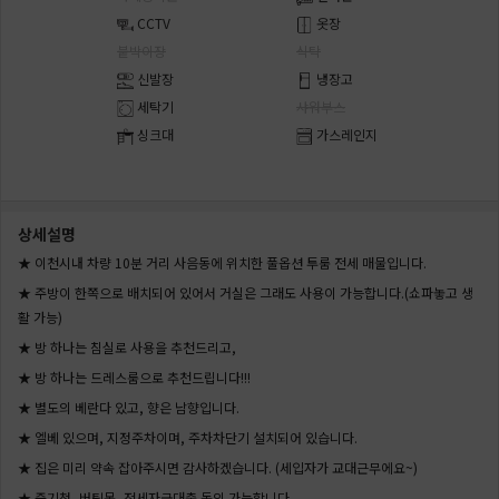
CCTV
옷장
붙박이장
식탁
신발장
냉장고
세탁기
샤워부스
싱크대
가스레인지
상세설명
★ 이천시내 차량 10분 거리 사음동에 위치한 풀옵션 투룸 전세 매물입니다.
★ 주방이 한쪽으로 배치되어 있어서 거실은 그래도 사용이 가능합니다.(쇼파놓고 생
활 가능)
★ 방 하나는 침실로 사용을 추천드리고,
★ 방 하나는 드레스룸으로 추천드립니다!!!
★ 별도의 베란다 있고, 향은 남향입니다.
★ 엘베 있으며, 지정주차이며, 주차차단기 설치되어 있습니다.
★ 집은 미리 약속 잡아주시면 감사하겠습니다. (세입자가 교대근무에요~)
★ 중기청, 버팀목, 전세자금대출 동의 가능합니다.