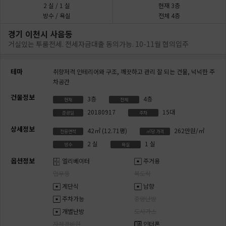
2
실
/ 1
실
현재 3층
방수 / 욕실
전체 4층
경기 이천시 사음동
거실있는 투룸전세. 전세자금대출 동의가능. 10-11월 협의입주
테마
취향저격 인테리어와 구조,
깨끗하고 관리 잘 되는 건물,
넉넉한 주
차공간
건물정보
3층
4층
현재
전체
20180917
15대
준공일
주차
상세정보
42㎡
(12.71평)
262만원/㎡
전용면적
㎡당 가격
2
실
1
실
방수
욕실
옵션정보
엘리베이터
주거용
업무용
복도식
계단식
남향
주차가능
중앙난방
개별난방
도시가스
자체경비원
인터폰